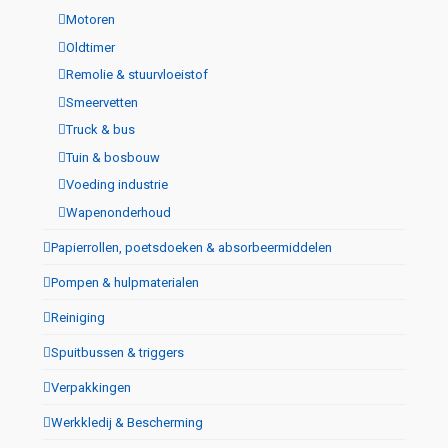
Motoren
Oldtimer
Remolie & stuurvloeistof
Smeervetten
Truck & bus
Tuin & bosbouw
Voeding industrie
Wapenonderhoud
Papierrollen, poetsdoeken & absorbeermiddelen
Pompen & hulpmaterialen
Reiniging
Spuitbussen & triggers
Verpakkingen
Werkkledij & Bescherming