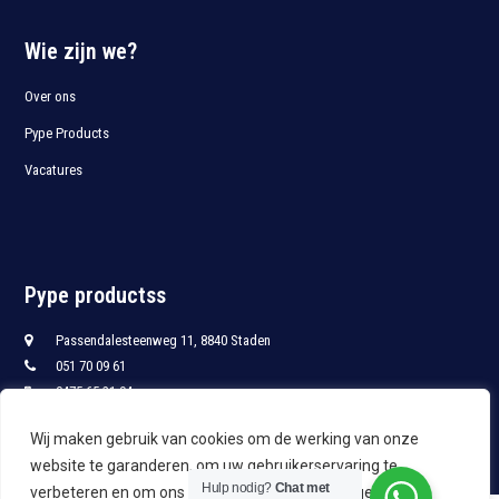
Wie zijn we?
Over ons
Pype Products
Vacatures
Pype productss
Passendalesteenweg 11, 8840 Staden
051 70 09 61
0475 65 21 94
051 70 09 68
Wij maken gebruik van cookies om de werking van onze
info@pypro.be
website te garanderen, om uw gebruikerservaring te
Hulp nodig?
Chat met
verbeteren en om ons te leren hoe u onze site gebruikt.