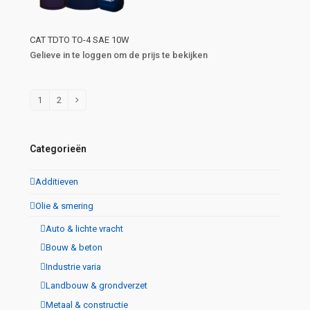
CAT TDTO TO-4 SAE 10W
Gelieve in te loggen om de prijs te bekijken
1
2
Categorieën
Additieven
Olie & smering
Auto & lichte vracht
Bouw & beton
Industrie varia
Landbouw & grondverzet
Metaal & constructie