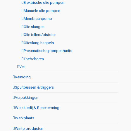
Elektrische olie pompen
Manuele olie pompen
Membraanpomp
Olie slangen
Olie tellers/pistolen
Olieslang haspels
Pneumatische pompen/units
Toebehoren
Vet
Reiniging
Spuitbussen & triggers
Verpakkingen
Werkkledij & Bescherming
Werkplaats
Winterproducten