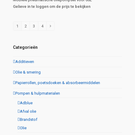
Gelieve in te loggen om de prijs te bekijken
1
2
3
4
Categorieën
Additieven
Olie & smering
Papierrollen, poetsdoeken & absorbeermiddelen
Pompen & hulpmaterialen
Adblue
Afval olie
Brandstof
Olie