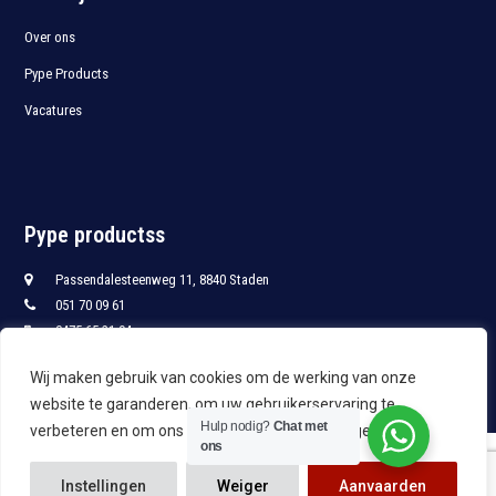
Over ons
Pype Products
Vacatures
Pype productss
Passendalesteenweg 11, 8840 Staden
051 70 09 61
0475 65 21 94
051 70 09 68
Wij maken gebruik van cookies om de werking van onze
info@pypro.be
website te garanderen, om uw gebruikerservaring te
Hulp nodig?
Chat met
verbeteren en om ons te leren hoe u onze site gebruikt.
ons
Copyright
Oliewinkel.be
2024 - Alle rechten voorbehouden | Openingstijden
Instellingen
Weiger
Aanvaarden