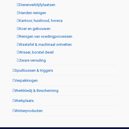
Dierenverblijfplaatsen
Handen reinigen
Kantoor, huishoud, horeca
Koer en gebouwen
Reinigen van voedingprocessen
Wastafel & machinaal ontvetten
Wisser, borstel dweil
Zware vervuiling
Spuitbussen & triggers
Verpakkingen
Werkkledij & Bescherming
Werkplaats
Winterproducten