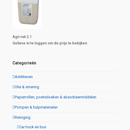
Agri-net 2.1
Gelieve in te loggen om de prijs te bekijken
Categorieën
Additieven
Olie & smering
Papierrollen, poetsdoeken & absorbeermiddelen
Pompen & hulpmaterialen
Reiniging
Car truck en bus