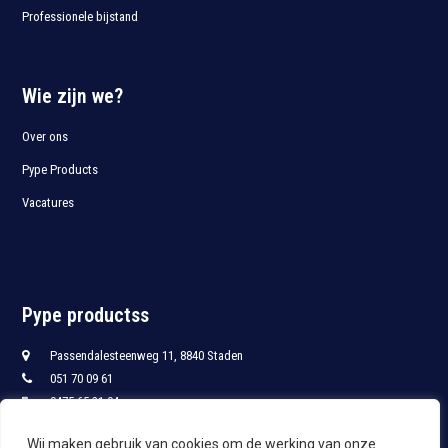
Professionele bijstand
Wie zijn we?
Over ons
Pype Products
Vacatures
Pype productss
Passendalesteenweg 11, 8840 Staden
051 70 09 61
0475 65 21 94
051 70 09 68
Wij maken gebruik van cookies om de werking van onze
info@pypro.be