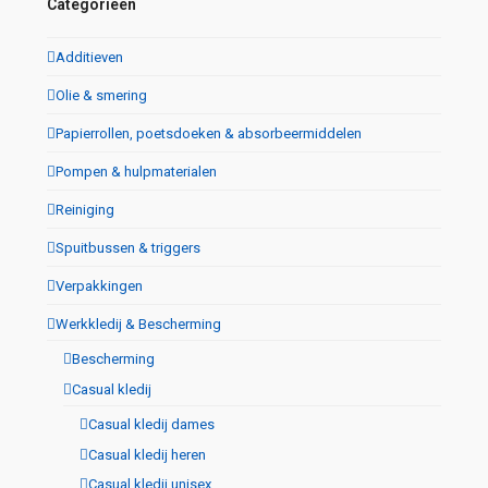
Categorieën
Additieven
Olie & smering
Papierrollen, poetsdoeken & absorbeermiddelen
Pompen & hulpmaterialen
Reiniging
Spuitbussen & triggers
Verpakkingen
Werkkledij & Bescherming
Bescherming
Casual kledij
Casual kledij dames
Casual kledij heren
Casual kledij unisex