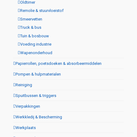
Oldtimer
Remolie & stuurvloeistof
Smeervetten
Truck & bus
Tuin & bosbouw
Voeding industrie
Wapenonderhoud
Papierrollen, poetsdoeken & absorbeermiddelen
Pompen & hulpmaterialen
Reiniging
Spuitbussen & triggers
Verpakkingen
Werkkledij & Bescherming
Werkplaats