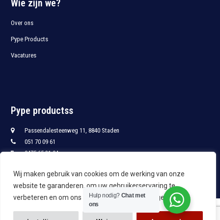
Wie zijn we?
Over ons
Pype Products
Vacatures
Pype productss
Passendalesteenweg 11, 8840 Staden
051 70 09 61
0475 65 21 94
051 70 09 68
Wij maken gebruik van cookies om de werking van onze
info@pypro.be
website te garanderen, om uw gebruikerservaring te
Hulp nodig?
Chat met
verbeteren en om ons te leren hoe u onze site gebruikt.
ons