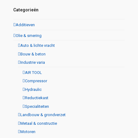
Categorieën
Additieven
Olie & smering
Auto & lichte vracht
Bouw & beton
Industrie varia
AIR TOOL
Compressor
Hydraulic
Reductiekast
Specialiteiten
Landbouw & grondverzet
Metaal & constructie
Motoren