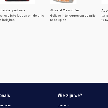
Absodan profsorb
Absonet Classic Plus
Abso
Gelieve in te loggen om de prijs
Gelieve in te loggen om de prijs
Geli
te bekijken
te bekijken
te b
onals
Wie zijn we?
 handelaar
Over ons