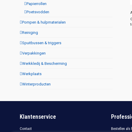
Papierrollen
Poetsvodden
Pompen & hulpmaterialen
Reiniging
Spuitbussen & triggers
Verpakkingen
Werkkledij & Bescherming
Werkplaats
Winterproducten
Klantenservice
Professi
Contact
Bestellen als