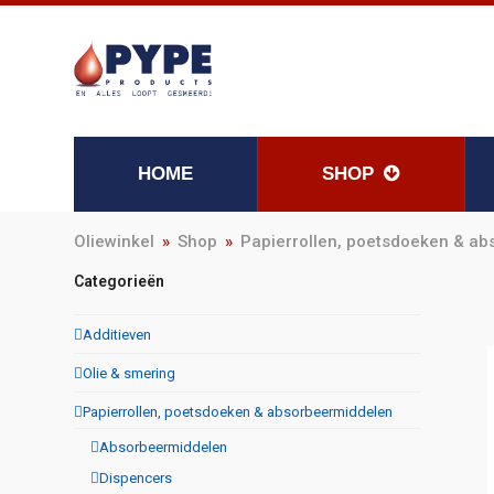
HOME
SHOP
Oliewinkel
»
Shop
»
Papierrollen, poetsdoeken & a
Categorieën
Additieven
Olie & smering
Papierrollen, poetsdoeken & absorbeermiddelen
Absorbeermiddelen
Dispencers