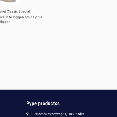
net Classic Special
eve in te loggen om de prijs
ekijken
Pype productss
Passendalesteenweg 11, 8840 Staden