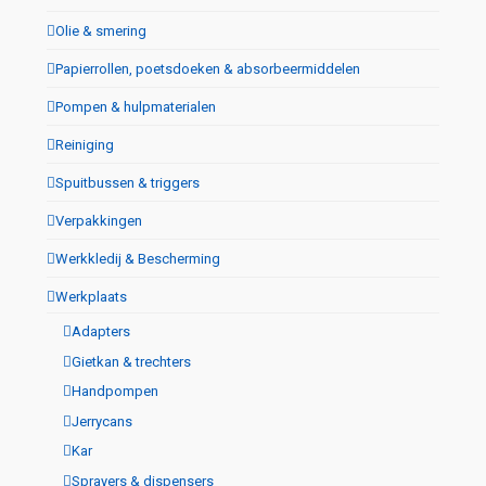
Olie & smering
Papierrollen, poetsdoeken & absorbeermiddelen
Pompen & hulpmaterialen
Reiniging
Spuitbussen & triggers
Verpakkingen
Werkkledij & Bescherming
Werkplaats
Adapters
Gietkan & trechters
Handpompen
Jerrycans
Kar
Sprayers & dispensers