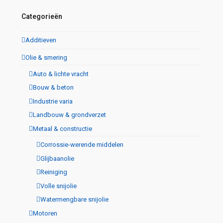
Categorieën
Additieven
Olie & smering
Auto & lichte vracht
Bouw & beton
Industrie varia
Landbouw & grondverzet
Metaal & constructie
Corrossie-werende middelen
Glijbaanolie
Reiniging
Volle snijolie
Watermengbare snijolie
Motoren