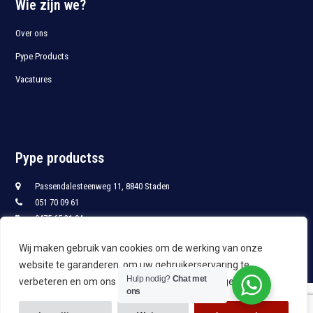
Wie zijn we?
Over ons
Pype Products
Vacatures
Pype productss
Passendalesteenweg 11, 8840 Staden
051 70 09 61
0475 65 21 94
051 70 09 68
Wij maken gebruik van cookies om de werking van onze
info@pypro.be
website te garanderen, om uw gebruikerservaring te
Hulp nodig?
Chat met
verbeteren en om ons te leren hoe u onze site gebruikt.
ons