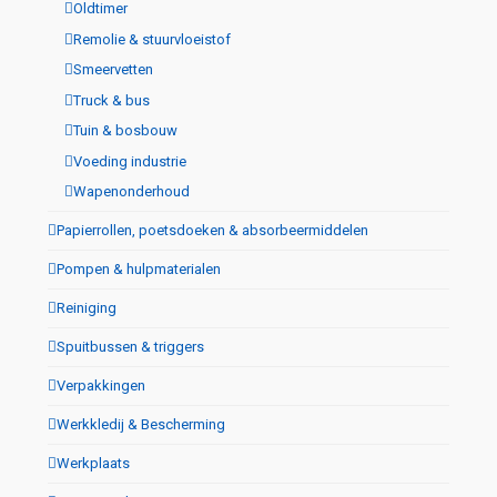
Oldtimer
Remolie & stuurvloeistof
Smeervetten
Truck & bus
Tuin & bosbouw
Voeding industrie
Wapenonderhoud
Papierrollen, poetsdoeken & absorbeermiddelen
Pompen & hulpmaterialen
Reiniging
Spuitbussen & triggers
Verpakkingen
Werkkledij & Bescherming
Werkplaats