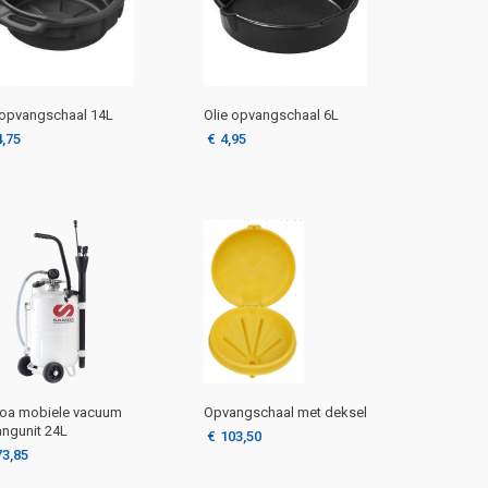
 opvangschaal 14L
Olie opvangschaal 6L
4,75
€
4,95
Opvangschaal met deksel
oa mobiele vacuum
ngunit 24L
€
103,50
73,85