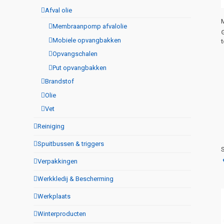
Afval olie
Membraanpomp afvalolie
Mobiele opvangbakken
Opvangschalen
Put opvangbakken
Brandstof
Olie
Vet
Reiniging
Spuitbussen & triggers
Verpakkingen
Werkkledij & Bescherming
Werkplaats
Winterproducten