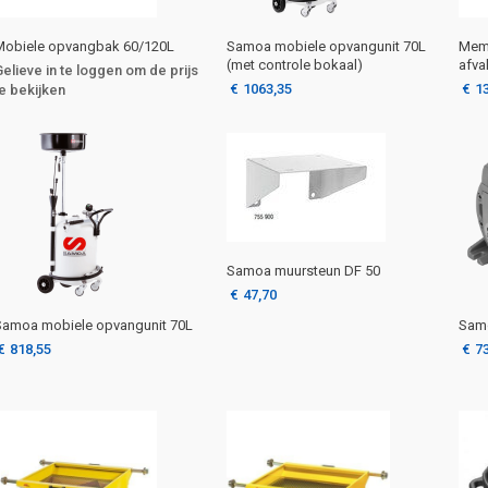
Mobiele opvangbak 60/120L
Samoa mobiele opvangunit 70L
Mem
(met controle bokaal)
afva
Gelieve in te loggen om de prijs
€
1063,35
€
1
te bekijken
Samoa muursteun DF 50
€
47,70
Samoa mobiele opvangunit 70L
Sam
€
818,55
€
7