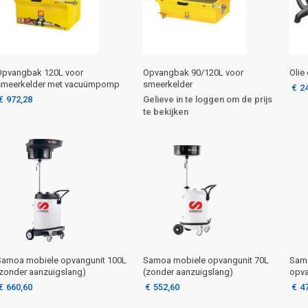
Opvangbak 120L voor
Opvangbak 90/120L voor
Olie
smeerkelder met vacuümpomp
smeerkelder
€
2
€
972,28
Gelieve in te loggen om de prijs
te bekijken
Samoa mobiele opvangunit 100L
Samoa mobiele opvangunit 70L
Sam
(zonder aanzuigslang)
(zonder aanzuigslang)
opva
€
660,60
€
552,60
€
4