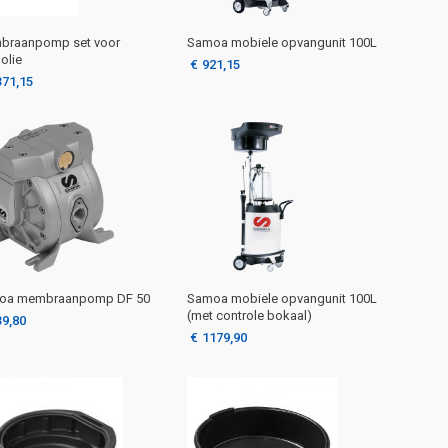
Samoa mobiele opvangunit 100L
braanpomp set voor
lolie
€
921,15
371,15
oa membraanpomp DF 50
Samoa mobiele opvangunit 100L
(met controle bokaal)
39,80
€
1179,90