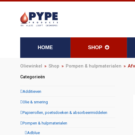
HOME
SHOP
Oliewinkel
»
Shop
»
Pompen & hulpmaterialen
»
Afv
Categorieën
Additieven
Olie & smering
Papierrollen, poetsdoeken & absorbeermiddelen
Pompen & hulpmaterialen
Adblue