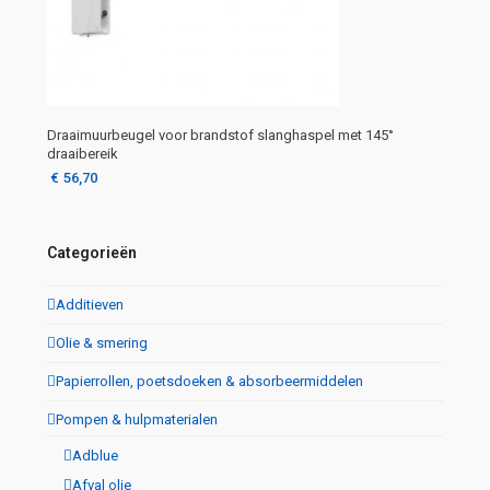
Draaimuurbeugel voor brandstof slanghaspel met 145°
draaibereik
€
56,70
Categorieën
Additieven
Olie & smering
Papierrollen, poetsdoeken & absorbeermiddelen
Pompen & hulpmaterialen
Adblue
Afval olie