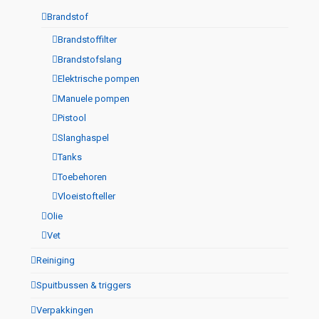
Brandstof
Brandstoffilter
Brandstofslang
Elektrische pompen
Manuele pompen
Pistool
Slanghaspel
Tanks
Toebehoren
Vloeistofteller
Olie
Vet
Reiniging
Spuitbussen & triggers
Verpakkingen