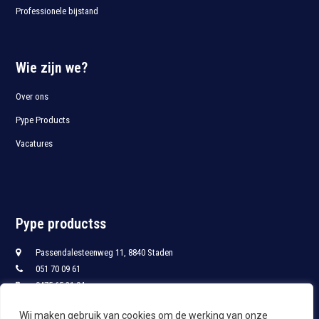
Professionele bijstand
Wie zijn we?
Over ons
Pype Products
Vacatures
Pype productss
Passendalesteenweg 11, 8840 Staden
051 70 09 61
0475 65 21 94
051 70 09 68
Wij maken gebruik van cookies om de werking van onze
info@pypro.be