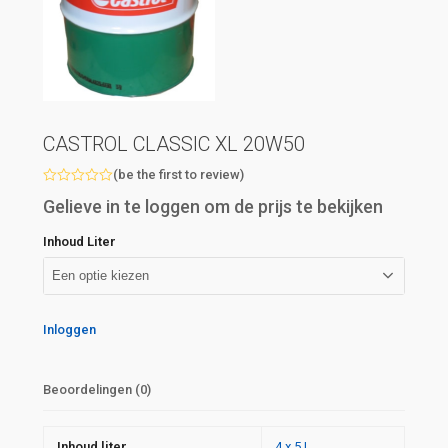
CASTROL CLASSIC XL 20W50
(
be the first to review
)
Beoordeeld
Gelieve in te loggen om de prijs te bekijken
met
0
van
Inhoud Liter
5
Inloggen
Beoordelingen (0)
Inhoud liter
4 x 5 L