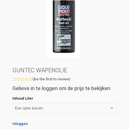
GUNTEC WAPENOLIE
(
be the first to review
)
Beoordeeld
Gelieve in te loggen om de prijs te bekijken
met
0
van
Inhoud Liter
5
Inloggen