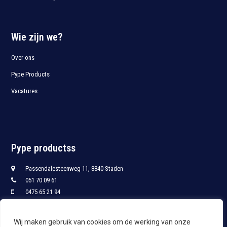
Wie zijn we?
Over ons
Pype Products
Vacatures
Pype productss
Passendalesteenweg 11, 8840 Staden
051 70 09 61
0475 65 21 94
051 70 09 68
info@pypro.be
Wij maken gebruik van cookies om de werking van onze